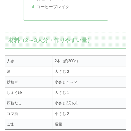
コーヒーブレイク
材料（2～3人分・作りやすい量）
人参
2本（約300g）
酒
大さじ２
砂糖※
小さじ１～２
しょうゆ
大さじ１
顆粒だし
小さじ2分の1
ゴマ油
小さじ２
ごま
適量