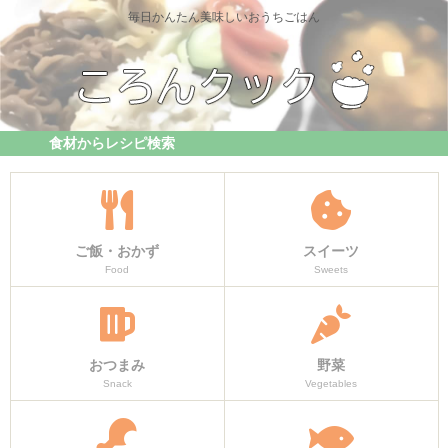
毎日かんたん美味しいおうちごはん
食材からレシピ検索
ご飯・おかず
スイーツ
Food
Sweets
おつまみ
野菜
Snack
Vegetables