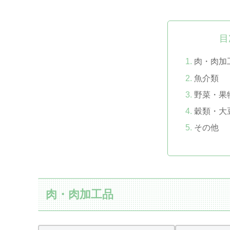
目
肉・肉加
魚介類
野菜・果
穀類・大
その他
肉・肉加工品