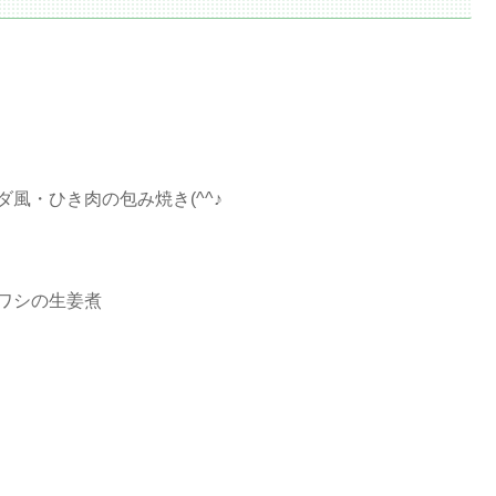
風・ひき肉の包み焼き(^^♪
ワシの生姜煮