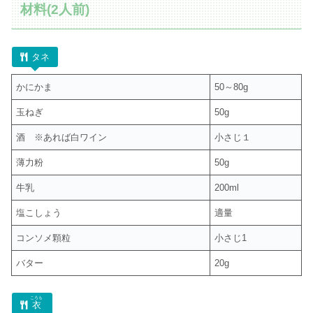
材料(2人前)
タネ
かにかま
50～80g
玉ねぎ
50g
酒 ※あれば白ワイン
小さじ１
薄力粉
50g
牛乳
200ml
塩こしょう
適量
コンソメ顆粒
小さじ1
バター
20g
ころも
衣