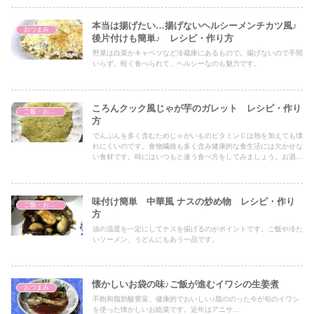
本当は揚げたい…揚げないヘルシーメンチカツ風♪
おつまみ
後片付けも簡単♪ レシピ・作り方
野菜は白菜かキャベツなど冷蔵庫にあるもので。揚げないので手間
いらず。軽く食べられて、ヘルシーなのも魅力です。
ころんクック風じゃが芋のガレット レシピ・作り
ご飯・おかず
方
でんぷんを多く含むためじゃがいものビタミンＣは熱を加えても壊
れにくいのです。食物繊維も多く含み健康的な食生活には欠かせな
い食材です。時にはいつもと違う食べ方をしてみましょう。お酒の
おつまみにもあいます。焼きは時間10分、手軽に出来ます。
味付け簡単 中華風 ナスの炒め物 レシピ・作り
ご飯・おかず
⽅
油の温度を一定にしてナスを揚げるのがポイントです。ご飯や冷た
いソーメン、うどんにもあう⼀品です。
懐かしいお袋の味♪ご飯が進むイワシの生姜煮
おつまみ
不飽和脂肪酸豊富、健康的でおいしい♪脂ののった今が旬のイワシ
を使った懐かしいお総菜です。近年はアニサ...