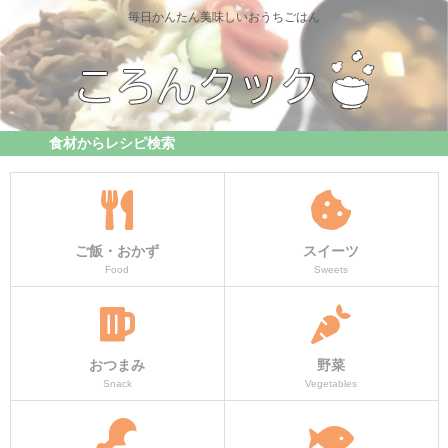
毎日かんたん美味しいおうちごはん
食材からレシピ検索
ご飯・おかず
スイーツ
Food
Sweets
おつまみ
野菜
Snack
Vegetables