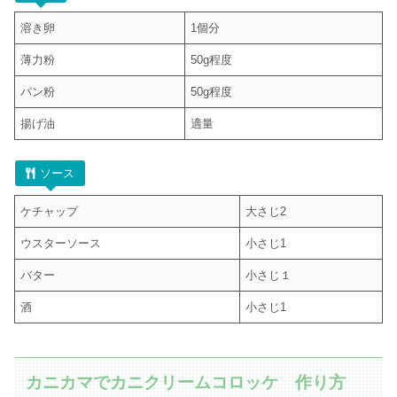
溶き卵
1個分
薄力粉
50g程度
パン粉
50g程度
揚げ油
適量
ソース
ケチャップ
大さじ2
ウスターソース
小さじ1
バター
小さじ１
酒
小さじ1
カニカマでカニクリームコロッケ 作り方