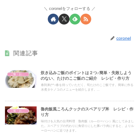
coronelをフォローする
coronel
関連記事
炊き込みご飯のポイントは２つ♪簡単・失敗しよう
ご飯・おかず
のない、たけのこご飯のご紹介 レシピ・作り方
春到来(^^♪春を待っていただく、筍たけのこご飯です。簡単に作る
水煮タケノコのメニューを紹介します。...
魯肉飯風ころんクックのスペアリブ丼 レシピ・作
ご飯・おかず
り方
味付けを人気の台湾料理 魯肉飯（ル―ローハン）風にしてみまし
た。スペアリブの代わりに角切りにした豚バラ肉にすると、よりル
ーローハンに近づきます。