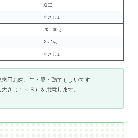
適宜
小さじ１
20～30ｇ
2～3枚
小さじ１
焼肉用お肉、牛・豚・鶏でもよいです。
れ大さじ１～３）を用意します。