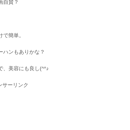
画自賛？
けで簡単。
ーハンもありかな？
、美容にも良し(^^♪
ンサーリンク