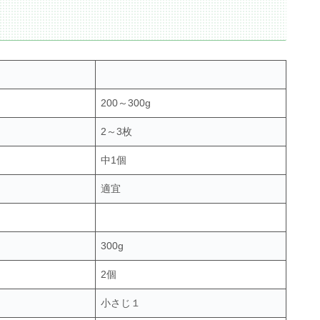
200～300g
2～3枚
中1個
適宜
300g
2個
小さじ１