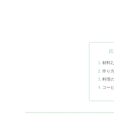
目
材料2
作り
料理
コー