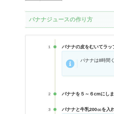
バナナジュースの作り方
バナナの皮をむいてラッ
１
バナナは8時間
バナナを５～６cmにし
２
バナナと牛乳200㏄を入
３