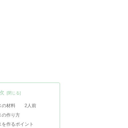
次
スの材料 2人前
スの作り方
スを作るポイント