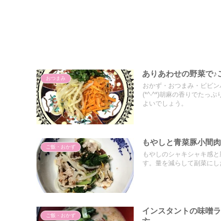
ありあわせの野菜で♪
おつまみ
おかず・おつまみ・ビビン
(*^-^*)胡麻の香りで
よいでしょう。
もやしと青菜豚小間
ご飯・おかず
もやしのシャキシャキ感と
す。量を減らして副菜にし
インスタントの味噌ラ
ご飯・おかず