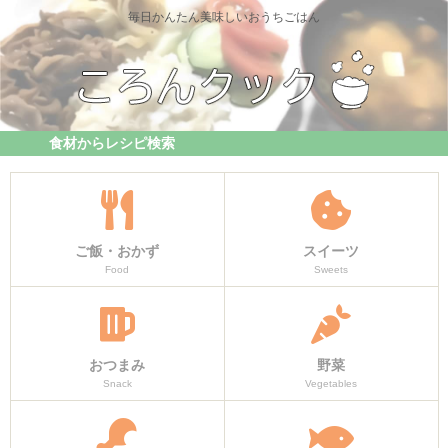
毎日かんたん美味しいおうちごはん
食材からレシピ検索
ご飯・おかず
スイーツ
Food
Sweets
おつまみ
野菜
Snack
Vegetables