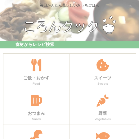
毎日かんたん美味しいおうちごはん
食材からレシピ検索
ご飯・おかず
スイーツ
Food
Sweets
おつまみ
野菜
Snack
Vegetables