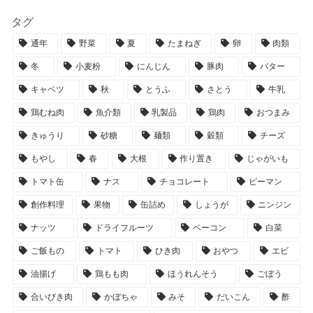
タグ
通年
野菜
夏
たまねぎ
卵
肉類
冬
小麦粉
にんじん
豚肉
バター
キャベツ
秋
とうふ
さとう
牛乳
鶏むね肉
魚介類
乳製品
鶏肉
おつまみ
きゅうり
砂糖
麺類
穀類
チーズ
もやし
春
大根
作り置き
じゃがいも
トマト缶
ナス
チョコレート
ピーマン
創作料理
果物
缶詰め
しょうが
ニンジン
ナッツ
ドライフルーツ
ベーコン
白菜
ご飯もの
トマト
ひき肉
おやつ
エビ
油揚げ
鶏もも肉
ほうれんそう
ごぼう
合いびき肉
かぼちゃ
みそ
だいこん
酢